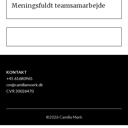
Meningsfuldt teamsamarbejde
KONTAKT
+45 61680965
cm@camillamoerk.dk
CVR 30026470
©2026 Camilla Mørk